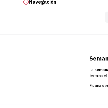
Navegación
Semana
La
semana
termina e
Es una
se