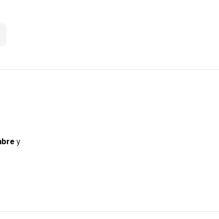
mbre
y