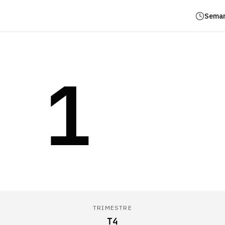
Seman
1
TRIMESTRE
T4