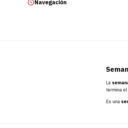
Navegación
Semana
La
semana
termina e
Es una
se