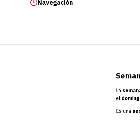
Navegación
Semana
La
semana
el
domingo
Es una
se