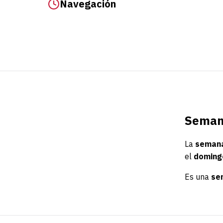
Navegación
Semana
La
semana
el
domingo
Es una
se