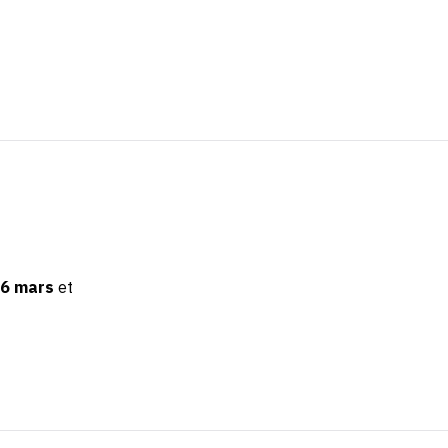
06 mars
et