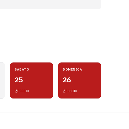
SABATO
DOMENICA
25
26
gennaio
gennaio