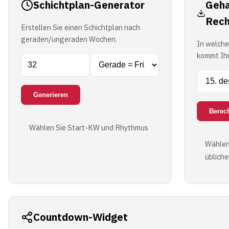
Schichtplan-Generator
Geha
Rech
Erstellen Sie einen Schichtplan nach
geraden/ungeraden Wochen.
In welch
kommt Ihr
Generieren
Berec
Wählen Sie Start-KW und Rhythmus
Wählen
üblich
Countdown-Widget