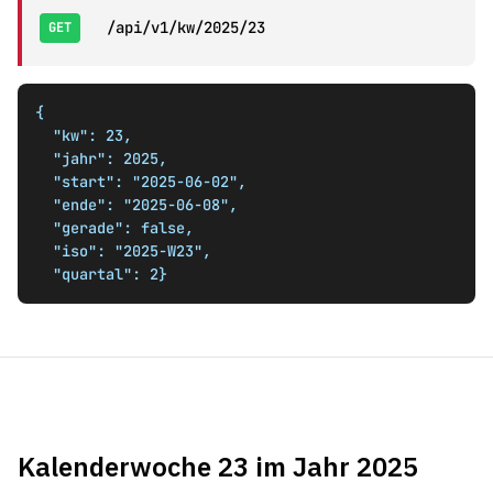
/api/v1/kw/2025/23
GET
{

  "kw": 23,

  "jahr": 2025,

  "start": "2025-06-02",

  "ende": "2025-06-08",

  "gerade": false,

  "iso": "2025-W23",

  "quartal": 2}
Kalenderwoche 23 im Jahr 2025