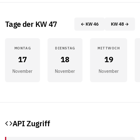
Tage der KW 47
← KW 46
KW 48 →
MONTAG
DIENSTAG
MITTWOCH
17
18
19
November
November
November
API Zugriff