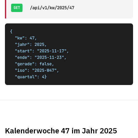
/api/v1/kw/2025/47
GET
{

  "kw": 47,

  "jahr": 2025,

  "start": "2025-11-17",

  "ende": "2025-11-23",

  "gerade": false,

  "iso": "2025-W47",

  "quartal": 4}
Kalenderwoche 47 im Jahr 2025