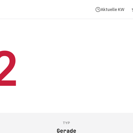
Aktuelle KW
2
TYP
Gerade