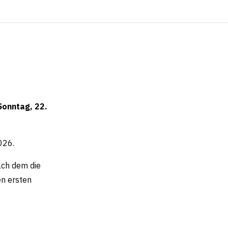
Sonntag, 22.
026.
ach dem die
en ersten