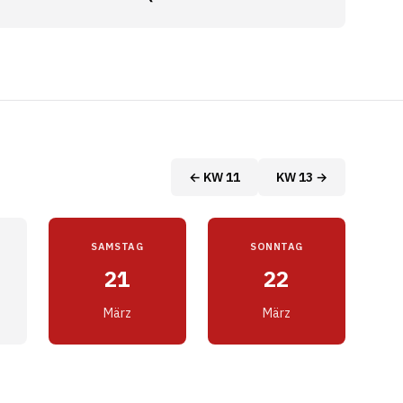
← KW 11
KW 13 →
SAMSTAG
SONNTAG
21
22
März
März