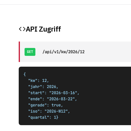
API Zugriff
/api/v1/kw/2026/12
GET
{

  "kw": 12,

  "jahr": 2026,

  "start": "2026-03-16",

  "ende": "2026-03-22",

  "gerade": true,

  "iso": "2026-W12",

  "quartal": 1}