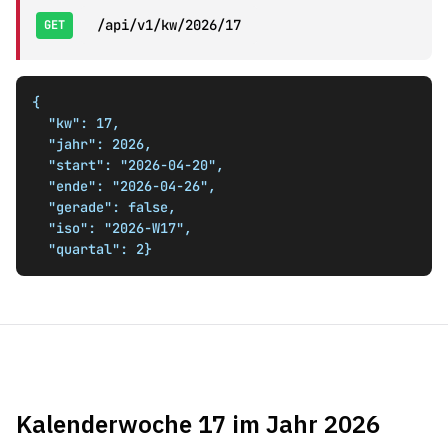
/api/v1/kw/2026/17
GET
{

  "kw": 17,

  "jahr": 2026,

  "start": "2026-04-20",

  "ende": "2026-04-26",

  "gerade": false,

  "iso": "2026-W17",

  "quartal": 2}
Kalenderwoche 17 im Jahr 2026