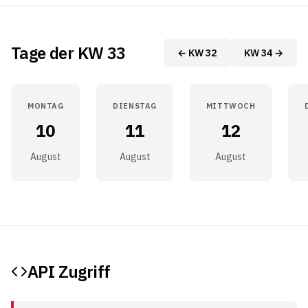
Tage der KW 33
← KW 32
KW 34 →
MONTAG
DIENSTAG
MITTWOCH
10
11
12
August
August
August
API Zugriff