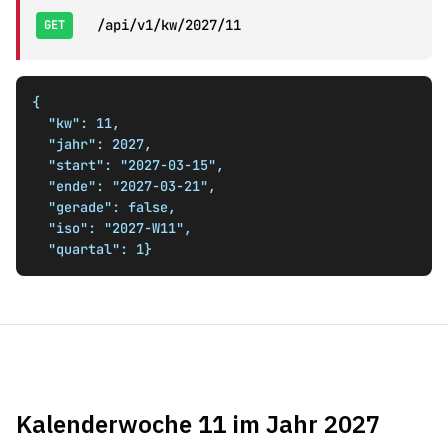
/api/v1/kw/2027/11
GET
{

  "kw": 11,

  "jahr": 2027,

  "start": "2027-03-15",

  "ende": "2027-03-21",

  "gerade": false,

  "iso": "2027-W11",

  "quartal": 1}
Kalenderwoche 11 im Jahr 2027