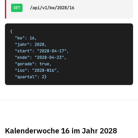
/api/v1/kw/2028/16
GET
{

  "kw": 16,

  "jahr": 2028,

  "start": "2028-04-17",

  "ende": "2028-04-23",

  "gerade": true,

  "iso": "2028-W16",

  "quartal": 2}
Kalenderwoche 16 im Jahr 2028