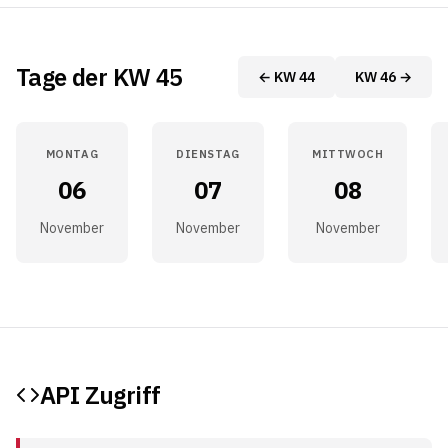
Tage der KW 45
← KW 44
KW 46 →
MONTAG
DIENSTAG
MITTWOCH
06
07
08
November
November
November
API Zugriff