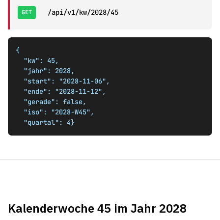
/api/v1/kw/2028/45
GET
{

  "kw": 45,

  "jahr": 2028,

  "start": "2028-11-06",

  "ende": "2028-11-12",

  "gerade": false,

  "iso": "2028-W45",

  "quartal": 4}
Kalenderwoche 45 im Jahr 2028