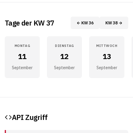
Tage der KW 37
← KW 36
KW 38 →
MONTAG
DIENSTAG
MITTWOCH
11
12
13
September
September
September
API Zugriff