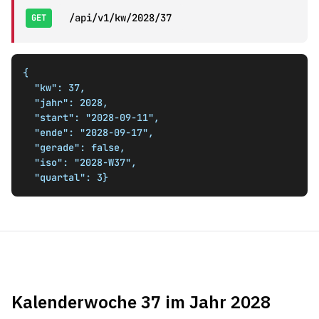
/api/v1/kw/2028/37
GET
{

  "kw": 37,

  "jahr": 2028,

  "start": "2028-09-11",

  "ende": "2028-09-17",

  "gerade": false,

  "iso": "2028-W37",

  "quartal": 3}
Kalenderwoche 37 im Jahr 2028