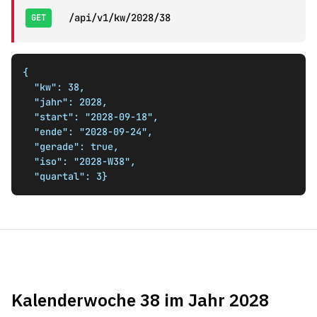
/api/v1/kw/2028/38
GET
{

  "kw": 38,

  "jahr": 2028,

  "start": "2028-09-18",

  "ende": "2028-09-24",

  "gerade": true,

  "iso": "2028-W38",

  "quartal": 3}
Kalenderwoche 38 im Jahr 2028