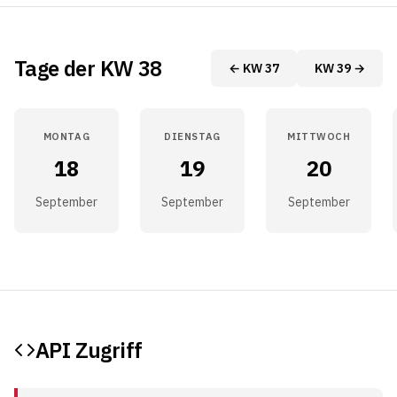
Tage der KW 38
← KW 37
KW 39 →
MONTAG
DIENSTAG
MITTWOCH
18
19
20
September
September
September
API Zugriff