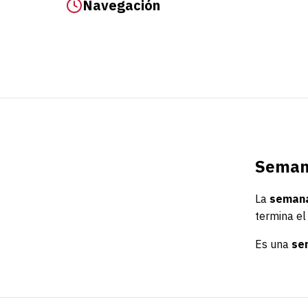
Navegación
Semana
La
semana
termina e
Es una
se