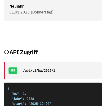
Neujahr
01.01.2026 (Donnerstag)
API Zugriff
/api/v1/kw/2026/1
GET
{

  "kw": 1,

  "jahr": 2026,

  "start": "2025-12-29",
