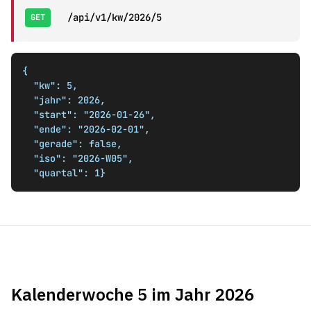
/api/v1/kw/2026/5
GET
{

  "kw": 5,

  "jahr": 2026,

  "start": "2026-01-26",

  "ende": "2026-02-01",

  "gerade": false,

  "iso": "2026-W05",

  "quartal": 1}
Kalenderwoche 5 im Jahr 2026