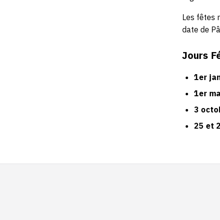
Les fêtes 
date de Pâ
Jours Fé
1er ja
1er ma
3 octo
25 et 